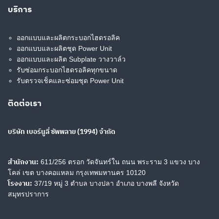
18 cc
25 cc
บริการ
Search
Search
for:
ออกแบบและผลิตกระบอกไฮดรอลิค
2PBA Specifications
3029
ออกแบบและผลิตชุด Power Unit
ออกแบบและผลิต Subplate วางวาล์ว
รับซ่อมกระบอกไฮดรอลิคทุกขนาด
32 cc
3KH Multiway Ball Valve
รับตรวจเช็คและซ่อมชุด Power Unit
ติดต่อเรา
40 cc
4046
บริษัท เบอร์นูลี่ ซัพพลาย (1994) จำกัด
5 cc
50 cc
สำนักงาน:
611/256 ตรอก วัดจันทร์ใน ถนน พระราม 3 แขวง บาง
โคล่ เขต บางคอแหลม กรุงเทพมหานคร 10120
โรงงาน:
37/19 หมู่ 3 ตำบล บางปลา อำเภอ บางพลี จังหวัด
5073, 5090
สมุทรปราการ
50T-150T SINGLE VANE
PUMPS