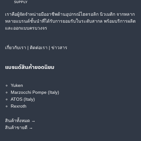
02. MKH 2-Way Ball
เราคือผู้จัดจำหน่ายมืออาชีพด้านอุปกรณ์ไฮดรอลิก นิวเมติก จากหลาก
Valve
หลายแบรนด์ชั้นนำที่ได้รับการยอมรับในระดับสากล พร้อมบริการผลิต
และออกแบบครบวงจร
01. VEP-…-40-
…-34UNF-… Solenoid
Pilot Operated Valve,
เกี่ยวกับเรา
|
ติดต่อเรา
|
ข่าวสาร
Poppet 2-Way Cartridge
Style
แบรนด์สินค้ายอดนิยม
108 cc
Yuken
02. VSO-SE 03 Pilot
Marzocchi Pompe (Italy)
Operated Check, Single
ATOS (Italy)
Rexroth
12 cc
130 cc
สินค้าทั้งหมด →
สินค้าขายดี →