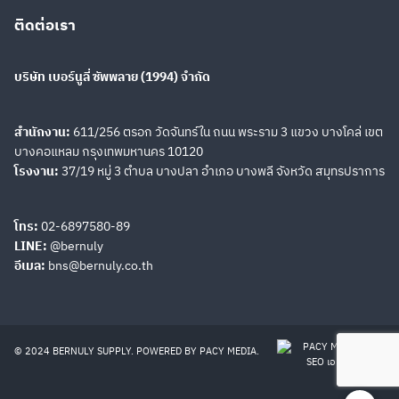
ติดต่อเรา
BM-N Pilot Operated
BUCG Unloading Relief
Unloading
Valve
บริษัท เบอร์นูลี่ ซัพพลาย (1994) จำกัด
สำนักงาน:
611/256 ตรอก วัดจันทร์ใน ถนน พระราม 3 แขวง บางโคล่ เขต
Search
Search
บางคอแหลม กรุงเทพมหานคร 10120
for:
BUCG Unloading Relief
H,HC Type Pressure
โรงงาน:
37/19 หมู่ 3 ตำบล บางปลา อำเภอ บางพลี จังหวัด สมุทรปราการ
Valves
Control Valve
โทร:
02-6897580-89
LINE:
@bernuly
Subplate Mounting
VEP-VSP2 Pump
อีเมล:
bns@bernuly.co.th
Unloading Valves AGIU
Unloading
© 2024 BERNULY SUPPLY. POWERED BY
PACY MEDIA
.