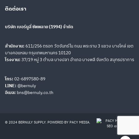
ติดต่อเรา
AP10
AP20
บริษัท เบอร์นูลี่ ซัพพลาย (1994) จำกัด
AP30
สำนักงาน:
611/256 ตรอก วัดจันทร์ใน ถนน พระราม 3 แขวง บางโคล่ เขต
Search
Search
บางคอแหลม กรุงเทพมหานคร 10120
for:
โรงงาน:
37/19 หมู่ 3 ตำบล บางปลา อำเภอ บางพลี จังหวัด สมุทรปราการ
โทร:
02-6897580-89
LINE:
@bernuly
อีเมล:
bns@bernuly.co.th
© 2024 BERNULY SUPPLY. POWERED BY
PACY MEDIA
.