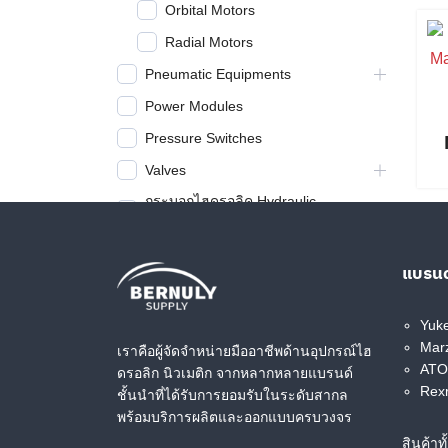
Orbital Motors
Radial Motors
Pneumatic Equipments
Power Modules
Pressure Switches
Valves
กระบอกไฮดรอลิค Hydraulic
Cylinder
ข้อต่อไฮดรอลิค (Hydraulic
Couplings)
แบรนด
ท่อไฮดรอลิค (Honed Tube) และ
แกนไฮดรอลิค (Chrome Plated
Yuk
Bar)
Marz
เราคือผู้จัดจำหน่ายมืออาชีพด้านอุปกรณ์ไฮ
ปั๊มไฮดรอลิค (Hydraulic Pumps)
ATOS
ดรอลิก นิวเมติก จากหลากหลายแบรนด์
Rex
ชั้นนำที่ได้รับการยอมรับในระดับสากล
อุปกรณ์ไฮดรอลิค (Accessories)
พร้อมบริการผลิตและออกแบบครบวงจร
สินค้าท