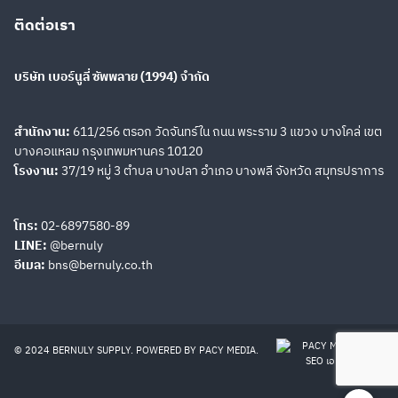
ติดต่อเรา
ALPA3, ALPI3, ALPP3,
GHPA3, GHPI3, GHPP3
บริษัท เบอร์นูลี่ ซัพพลาย (1994) จำกัด
Multiple Modular Gear
Pumps ALPA1, ALPI1,
สำนักงาน:
611/256 ตรอก วัดจันทร์ใน ถนน พระราม 3 แขวง บางโคล่ เขต
ALPP1, GHPA1, GHPI1,
Search
GHPP1
Search
บางคอแหลม กรุงเทพมหานคร 10120
for:
โรงงาน:
37/19 หมู่ 3 ตำบล บางปลา อำเภอ บางพลี จังหวัด สมุทรปราการ
Multiple Modular Gear
โทร:
02-6897580-89
Pumps ALPA2, ALPI2,
LINE:
@bernuly
ALPP2, GHPA2, GHPI2,
อีเมล:
bns@bernuly.co.th
GHPP2
© 2024 BERNULY SUPPLY. POWERED BY
PACY MEDIA
.