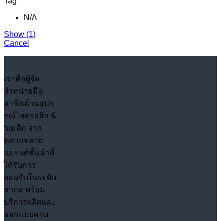
Tag
N/A
Show
(
1
)
Cancel
เราคือผู้จัด
จำหน่ายมือ
อาชีพด้านอุปก
รณ์ไฮดรอลิก นิ
วเมติก จาก
หลากหลาย
แบรนด์ชั้นนำที่
ได้รับการ
ยอมรับในระดับ
สากล พร้อม
บริการผลิตและ
ออกแบบครบ