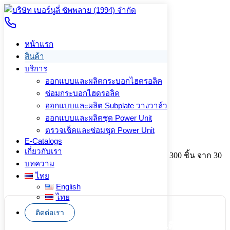
Skip
to
Search
Search
content
for:
หน้าแรก
สินค้า
สินค้า
บริการ
ออกแบบและผลิตกระบอกไฮดรอลิค
สินค้า
ซ่อมกระบอกไฮดรอลิค
ออกแบบและผลิต Subplate วางวาล์ว
ออกแบบและผลิตชุด Power Unit
ค้นหาสินค้าทั้งหมด
ตรวจเช็คและซ่อมชุด Power Unit
E-Catalogs
เกี่ยวกับเรา
ค้นหาสินค้าอุปกรณ์ไฮดรอลิคและนิวเมติกกว่า 300 ชิ้น จาก 30
บทความ
แบรนด์ดังทั่วโลก
ไทย
English
ไทย
ติดต่อเรา
ติดต่อเราหากต้องการข้อมูลสินค้าเพิ่มเติม