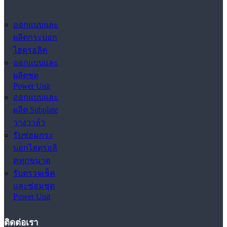
ออกแบบและ
ผลิตกระบอก
ไฮดรอลิค
ออกแบบและ
ผลิตชุด
Power Unit
ออกแบบและ
ผลิต Subplate
วางวาล์ว
รับซ่อมกระ
บอกไฮดรอลิ
คทุกขนาด
รับตรวจเช็ค
และซ่อมชุด
Power Unit
ติดต่อเรา