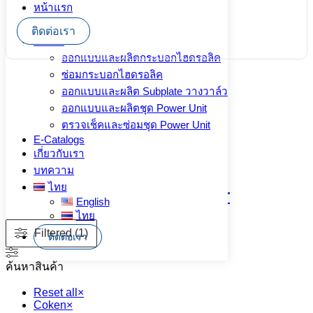
หน้าแรก
สินค้า
ติดต่อเรา
บริการ
ออกแบบและผลิตกระบอกไฮดรอลิค
ซ่อมกระบอกไฮดรอลิค
ออกแบบและผลิต Subplate วางวาล์ว
Reset all
×
Coken
×
ออกแบบและผลิตชุด Power Unit
ตรวจเช็คและซ่อมชุด Power Unit
แสดง 1 รายการ
E-Catalogs
เกี่ยวกับเรา
บทความ
ไทย
Cast Iron Electric Motor
English
ไทย
Filtered (1)
ติดต่อเรา
ค้นหาสินค้า
Reset all
×
Coken
×