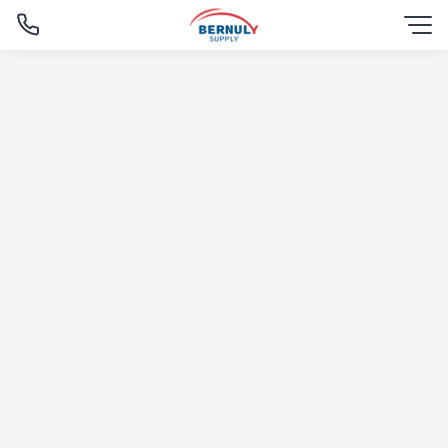
Skip
to
content
English
ไทย