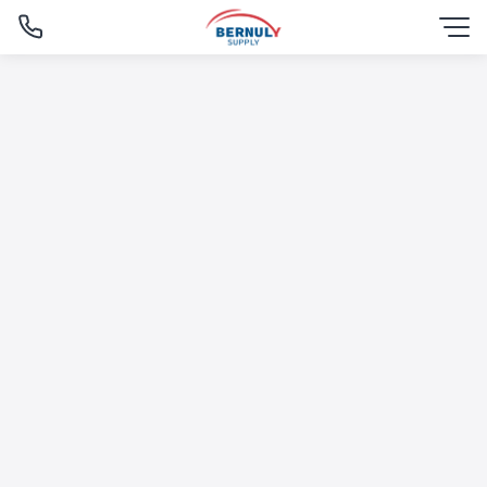
Skip
to
content
English
ไทย