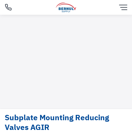
Skip
to
content
Subplate Mounting Reducing
English
Valves AGIR
ไทย