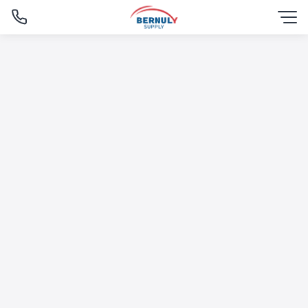
Skip
to
content
English
ไทย