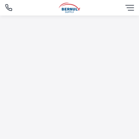
Skip
to
content
English
ไทย