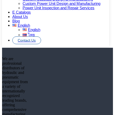
สำหรับผู้ที่ต้องการสั่งซื้อสินค้า ขอใบเสนอราคา หรือสอบถาม
Custom Power Unit Design and Manufacturing
Power Unit Inspection and Repair Services
รายละเอียดจากผู้เชี่ยวชาญ กรุณาติดต่อเรา
E Catalogs
About Us
Additional information
Blog
English
English
ไทย
Brand
Hydrome (Taiwan)
Contact Us
We are
professional
distributors of
hydraulic and
pneumatic
equipment from
a variety of
internationally
recognized
leading brands,
offering
comprehensive
manufacturing