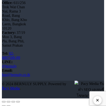
Office:
611/256
Trok Wat Chan
Nai, Rama 3
Road, Bang
Khlo, Bang Kho
Laem, Bangkok
10120
Factory:
37/19
Moo 3, Bang
Pla, Bang Phli,
Samut Prakan
Tel:
02-
6897580-89
LINE:
@bernuly
Email:
bns@bernuly.co.th
© 2024 BERNULY SUPPLY. Powered by
Pacy Media
.
×