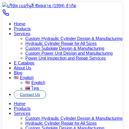
Skip
to
Search
Search
content
for:
Home
Products
Services
Custom Hydraulic Cylinder Design & Manufacturing
VP-F23, 26, 30, 40 Variable
Hydraulic Cylinder Repair for All Sizes
Custom Subplate Design & Manufacturing
Displacement Vane Pumps
Custom Power Unit Design and Manufacturing
Power Unit Inspection and Repair Services
E Catalogs
About Us
ติดต่อเราเพื่อขอข้อมูลเพิ่มเติมเกี่ยวกับสินค้า
Blog
English
ติดต่อเรา
English
ไทย
Category:
Vane Pumps
Contact Us
Description
Home
Additional information
Products
Services
Description
Custom Hydraulic Cylinder Design & Manufacturing
Hydraulic Cylinder Repair for All Sizes
Custom Subplate Design & Manufacturing