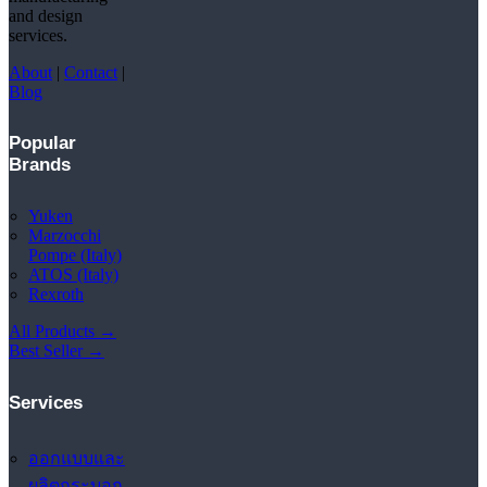
and design
services.
About
|
Contact
|
Blog
Popular
Brands
Yuken
Marzocchi
Pompe (Italy)
ATOS (Italy)
Rexroth
All Products →
Best Seller →
Services
ออกแบบและ
ผลิตกระบอก