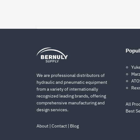
Description
Popul
สำหรับผู้ที่ต้องการสั่งซื้อสินค้า ขอใบเสนอ
Yuk
Marz
We are professional distributors of
Additional informat
ATOS
hydraulic and pneumatic equipment
Rex
from a variety of internationally
recognized leading brands, offering
Hydrome (Taiwan)
Brand
comprehensive manufacturing and
All Pro
design services.
Best Se
About
|
Contact
|
Blog