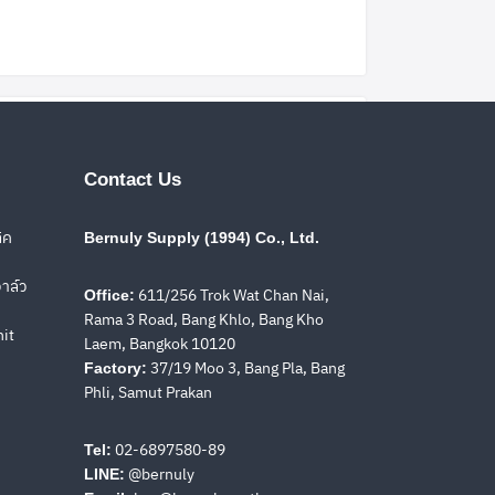
Contact Us
ิค
Bernuly Supply (1994) Co., Ltd.
าล์ว
611/256 Trok Wat Chan Nai,
Office:
Rama 3 Road, Bang Khlo, Bang Kho
nit
Laem, Bangkok 10120
37/19 Moo 3, Bang Pla, Bang
Factory:
Phli, Samut Prakan
02-6897580-89
Tel:
@bernuly
LINE: