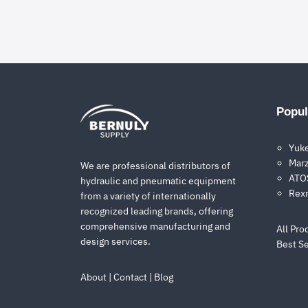
Popul
Yuk
Description
Marz
We are professional distributors of
ATOS
hydraulic and pneumatic equipment
สำหรับผู้ที่ต้องการสั่งซื้อสินค้า ขอใบเสนอ
Rex
from a variety of internationally
recognized leading brands, offering
comprehensive manufacturing and
All Pro
design services.
Best Se
About
|
Contact
|
Blog