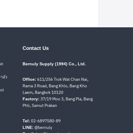
Contact Us
ิค
Bernuly Supply (1994) Co., Ltd.
าล์ว
611/256 Trok Wat Chan Nai,
Office:
Rama 3 Road, Bang Khlo, Bang Kho
nit
Laem, Bangkok 10120
37/19 Moo 3, Bang Pla, Bang
Factory:
Phli, Samut Prakan
02-6897580-89
Tel:
@bernuly
LINE: