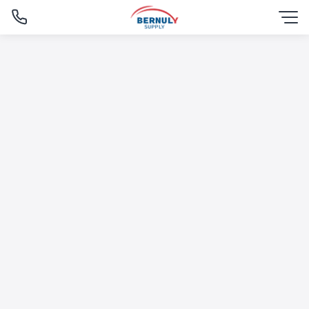
Skip
to
content
English
ไทย