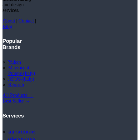
and design
services.
About
|
Contact
|
Blog
Popular
Brands
Yuken
Marzocchi
Pompe (Italy)
ATOS (Italy)
Rexroth
All Products →
Best Seller →
Services
ออกแบบและ
ผลิตกระบอก