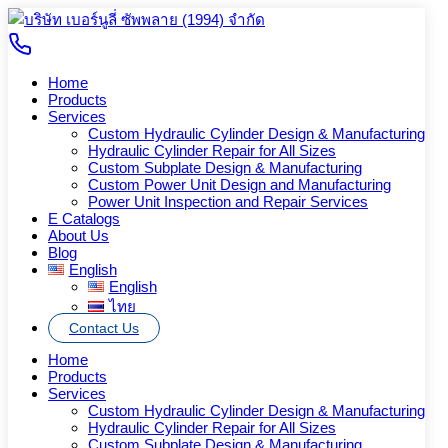
Skip
to
Search
Search
content
for:
Home
Products
Services
Custom Hydraulic Cylinder Design & Manufacturing
ALPA3, ALPI3, ALPP3,
Hydraulic Cylinder Repair for All Sizes
Custom Subplate Design & Manufacturing
GHPA3, GHPI3, GHPP3
Custom Power Unit Design and Manufacturing
Power Unit Inspection and Repair Services
E Catalogs
About Us
ติดต่อเราเพื่อขอข้อมูลเพิ่มเติมเกี่ยวกับสินค้า
Blog
English
ติดต่อเรา
English
ไทย
Category:
Multiple Modular Gear Pumps
Contact Us
Description
Home
Additional information
Products
Services
Description
Custom Hydraulic Cylinder Design & Manufacturing
Hydraulic Cylinder Repair for All Sizes
Custom Subplate Design & Manufacturing