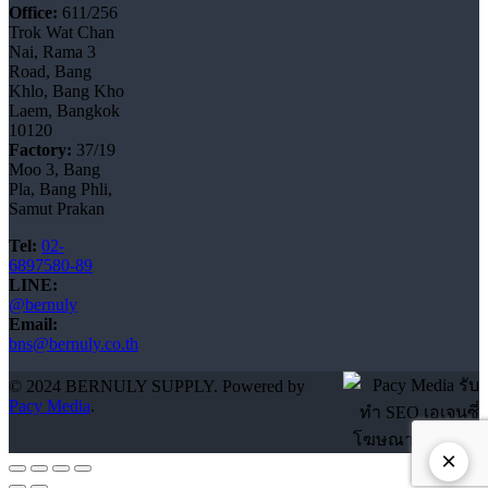
Office:
611/256
Trok Wat Chan
Nai, Rama 3
Road, Bang
Khlo, Bang Kho
Laem, Bangkok
10120
Factory:
37/19
Moo 3, Bang
Pla, Bang Phli,
Samut Prakan
Tel:
02-
6897580-89
LINE:
@bernuly
Email:
bns@bernuly.co.th
© 2024 BERNULY SUPPLY. Powered by
Pacy Media
.
×