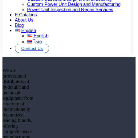
สำหรับผู้ที่ต้องการสั่งซื้อสินค้า ขอใบเสนอราคา หรือสอบถาม
Custom Power Unit Design and Manufacturing
Power Unit Inspection and Repair Services
รายละเอียดจากผู้เชี่ยวชาญ กรุณาติดต่อเรา
E Catalogs
About Us
Additional information
Blog
English
English
ไทย
Brand
Marzocchi Pompe (Italy)
Contact Us
We are
professional
distributors of
hydraulic and
pneumatic
equipment from
a variety of
internationally
recognized
leading brands,
offering
comprehensive
manufacturing