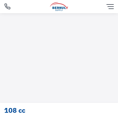
Skip
to
content
English
108 cc
ไทย