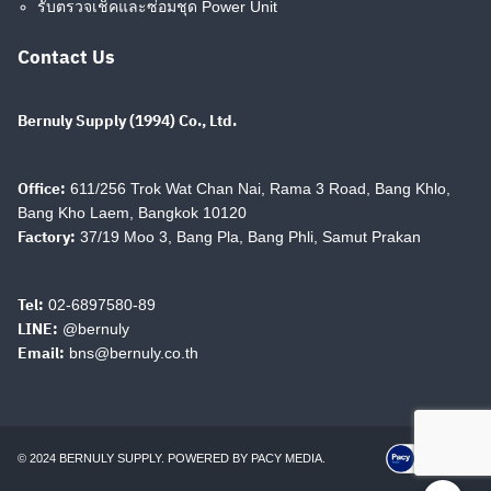
รับตรวจเช็คและซ่อมชุด Power Unit
Contact Us
Bernuly Supply (1994) Co., Ltd.
Search
Search
Office:
611/256 Trok Wat Chan Nai, Rama 3 Road, Bang Khlo,
for:
Bang Kho Laem, Bangkok 10120
Factory:
37/19 Moo 3, Bang Pla, Bang Phli, Samut Prakan
Tel:
02-6897580-89
LINE:
@bernuly
Email:
bns@bernuly.co.th
© 2024 BERNULY SUPPLY. POWERED BY
PACY MEDIA
.