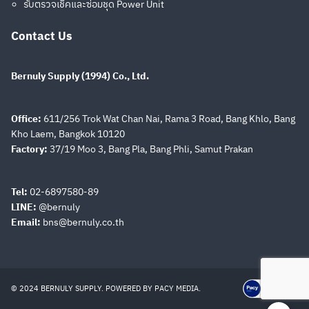
รับตรวจเช็คและซ่อมชุด Power Unit
Contact Us
Bernuly Supply (1994) Co., Ltd.
Search
Search
Office:
611/256 Trok Wat Chan Nai, Rama 3 Road, Bang Khlo, Bang
for:
Kho Laem, Bangkok 10120
Factory:
37/19 Moo 3, Bang Pla, Bang Phli, Samut Prakan
Tel:
02-6897580-89
LINE:
@bernuly
Email:
bns@bernuly.co.th
© 2024 BERNULY SUPPLY. POWERED BY
PACY MEDIA
.