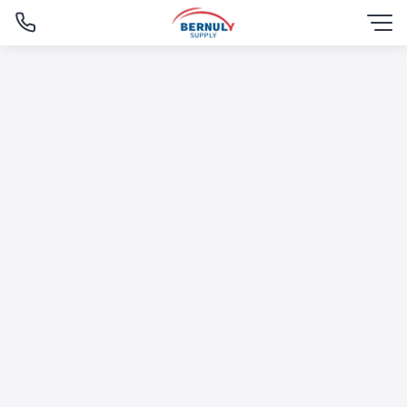
Skip
to
content
English
ไทย