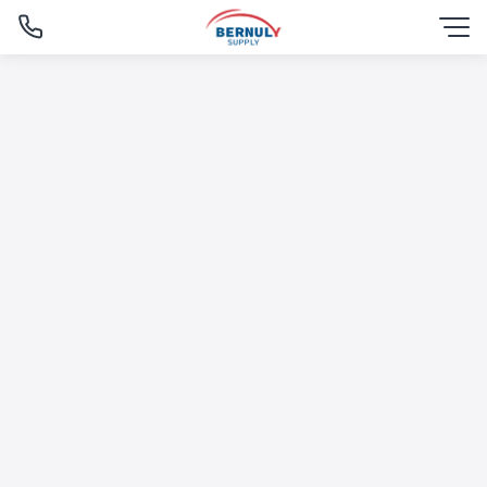
Skip
to
content
English
ไทย