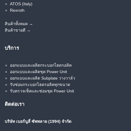
(Subplate Mounting)
(Thread Connection)
ATOS (Italy)
Rexroth
สินค้าทั้งหมด →
CF Spin-On Return Filter
สินค้าขายดี →
BUCG Unloading Relief
Valve
บริการ
CRG Check Valves
ออกแบบและผลิตกระบอกไฮดรอลิค
CPD Pilot Operated
ออกแบบและผลิตชุด Power Unit
Check Valve
ออกแบบและผลิต Subplate วางวาล์ว
รับซ่อมกระบอกไฮดรอลิคทุกขนาด
รับตรวจเช็คและซ่อมชุด Power Unit
DB Balance Piston Type
DBW Solenoid
ติดต่อเรา
Pilot Operated Relief
Controlled Pilot
Valve
Operated Relief Valve
บริษัท เบอร์นูลี่ ซัพพลาย (1994) จำกัด