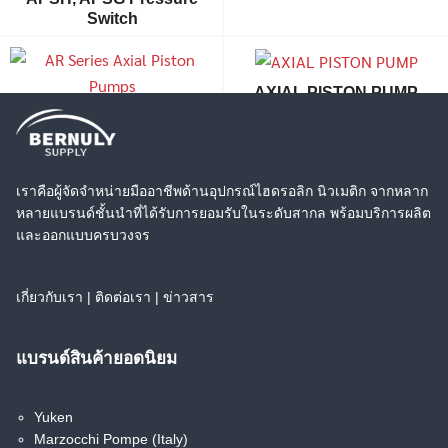
Switch
AXIAL PISTON PUMP
AR Series Axial Piston
Pumps
เราคือผู้จัดจำหน่ายมืออาชีพด้านอุปกรณ์ไฮดรอลิก นิวเมติก จากหลาก
หลายแบรนด์ชั้นนำที่ได้รับการยอมรับในระดับสากล พร้อมบริการผลิต
Axial Piston Pumps
BG,BT Balance Piston
และออกแบบครบวงจร
Hydrome (Taiwan) V38A
Type Pilot Operated
Relief Valve
เกี่ยวกับเรา
|
ติดต่อเรา
|
ข่าวสาร
Search
Search
for:
แบรนด์สินค้ายอดนิยม
BSG Solenoid
BST Solenoid
Yuken
Controlled Pilot
Controlled Pilot
Operated Relief Valve
Operated Relief Valve
Marzocchi Pompe (Italy)